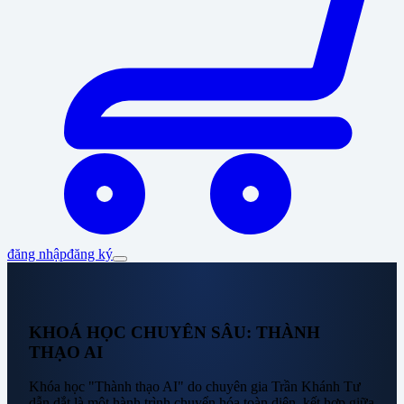
đăng nhập
đăng ký
KHOÁ HỌC CHUYÊN SÂU: THÀNH
THẠO AI
Khóa học "Thành thạo AI" do chuyên gia Trần Khánh Tư
dẫn dắt là một hành trình chuyển hóa toàn diện, kết hợp giữa